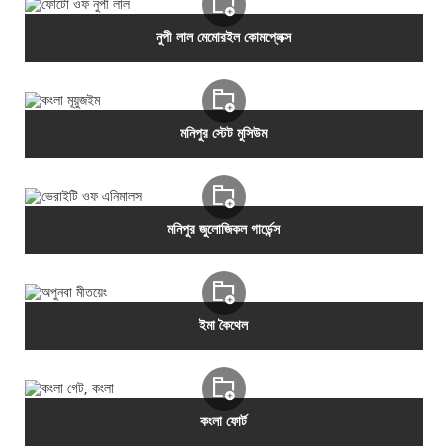
নুপী লাল মেমোরইল কোমপ্লেক্স
মনিপুর স্টেট মুসিউম
মনিপুর জুলোজিকল গার্ডেন্স
ইমা কৈথেল
কংলা ফোর্ট