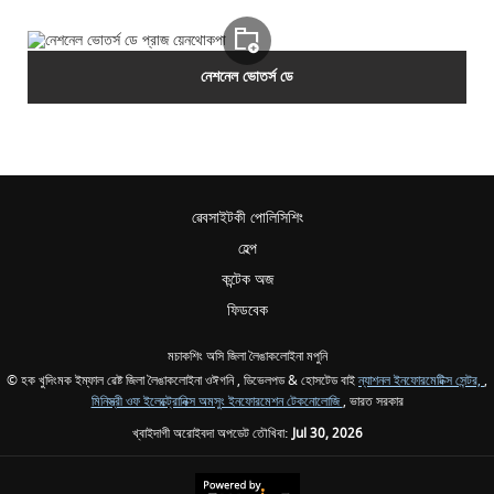
নেশনেল ভোতর্স ডে
ৱেবসাইটকী পোলিসিশিং
হেল্প
কন্টেক অজ
ফিডবেক
মচাকশিং অসি জিলা লৈঙাকলোইনা মপুনি
© হক খুদিংমক ইম্ফাল ৱেষ্ট জিলা লৈঙাকলোইনা ওঈগনি , ডিভেলপড & হোসটেড বাই
ন্যাশনল ইনফোরমেটিক্স সেন্টর,
,
মিনিস্ত্রী ওফ ইলেক্ট্রোনিক্স অমসুং ইনফোরমেশন টেকনোলোজি
, ভারত সরকার
খ্বাইদাগী অরোইবদা অপডেট তৌখিবা:
Jul 30, 2026