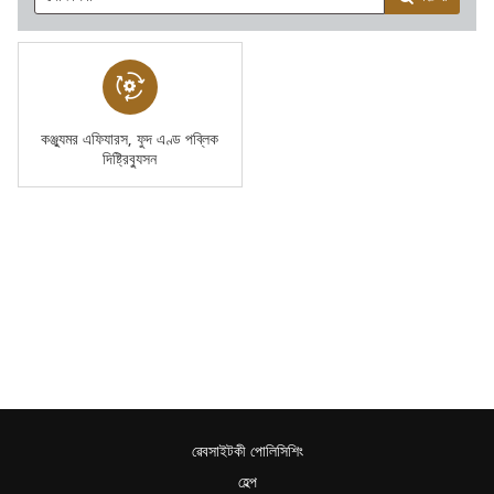
কঞ্জু্যমর এফিযারস, ফুদ এণ্ড পব্লিক
দিষ্ট্রিবু্যসন
ৱেবসাইটকী পোলিসিশিং
হেল্প