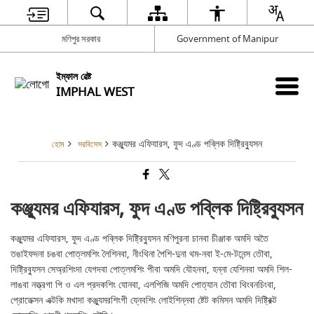
মণিপুর সরকার
Government of Manipur
ইম্ফাল ৱেষ্ট
IMPHAL WEST
কঞ্জু্যমর এফিযারস, ফুদ এণ্ড পব্লিক দিষ্ট্রিবু্যসন
হোম
সরবিসেস
কঞ্জু্যমর এফিযারস, ফুদ এণ্ড পব্লিক দিষ্ট্রিবু্যসন
কঞ্জু্যমর এফিযারস, ফুদ এণ্ড পব্লিক দিষ্ট্রিবু্যসন মণিপুরনা চানবা চীঞ্জাক অমদি অতৈ
তঙাইফদনা চঙবা পোত্লমশিং লৈশিনবা, নীংথিনা পৈশি-দুনা থম-নবা ই-মে-টনেন্স তৌবা,
দিষ্ট্রিবু্যসন সেঅ্রশিংদা যেগদবা পোত্লমশিং পীবা অমদি যৌহনবা, হন্না যেশিনবা অমদি শিল-
লাঙবা নত্ত্রগা পি ও এল প্রদকশিং যোনবা, এলপিজি অমদি পোত্যান তৌবা থিংবনচিংবা,
প্রোতেক্সন এক্টকি মখাদা কঞ্জু্যমরশিংগী যে্নবশিং লোইশিন্নবা ষ্টেট কমিসন অমদি দিষ্ট্রিক্ট