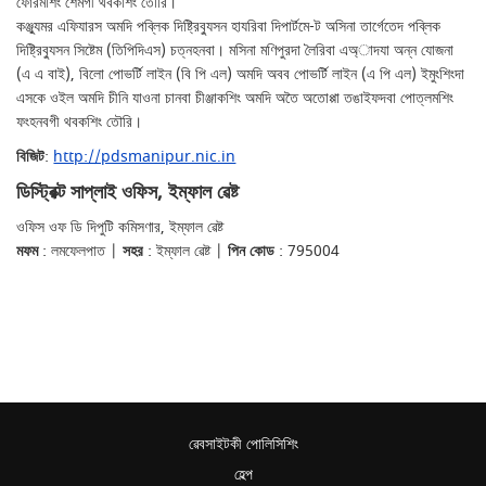
ফোরমশিং শেমগী থবকশিং তৌরি।
কঞ্জু্যমর এফিযারস অমদি পব্লিক দিষ্ট্রিবু্যসন হাযরিবা দিপার্টমে-ট অসিনা তার্গেতেদ পব্লিক
দিষ্ট্রিবু্যসন সিষ্টেম (তিপিদিএস) চত্নহনবা। মসিনা মণিপুরদা লৈরিবা এঅ্াদযা অন্ন যোজনা
(এ এ বাই), বিলো পোভর্টি লাইন (বি পি এল) অমদি অবব পোভর্টি লাইন (এ পি এল) ইমুংশিংদা
এসকে ওইল অমদি চীনি যাওনা চানবা চীঞ্জাকশিং অমদি অতৈ অতোপ্পা তঙাইফদবা পোত্লমশিং
ফংহনবগী থবকশিং তৌরি।
বিজিট
:
http://pdsmanipur.nic.in
ডিস্ট্রিক্ট সাপ্লাই ওফিস, ইম্ফাল ৱেষ্ট
ওফিস ওফ ডি দিপুটি কমিসণার, ইম্ফাল ৱেষ্ট
মফম
: লমফেলপাত |
সহর
: ইম্ফাল ৱেষ্ট |
পিন কোড
: 795004
ৱেবসাইটকী পোলিসিশিং
হেল্প