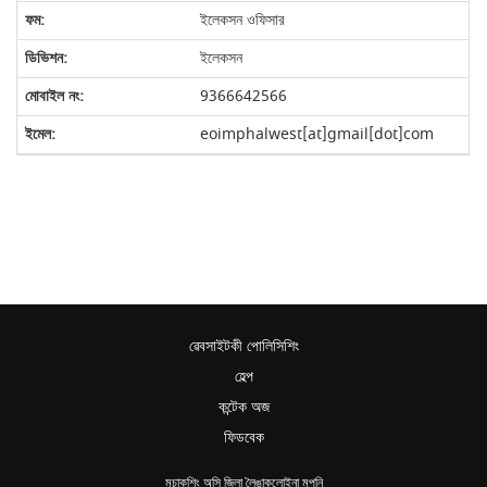
ইলেকসন ওফিসার
ইলেকসন
9366642566
eoimphalwest[at]gmail[dot]com
ৱেবসাইটকী পোলিসিশিং
হেল্প
কন্টেক অজ
ফিডবেক
মচাকশিং অসি জিলা লৈঙাকলোইনা মপুনি