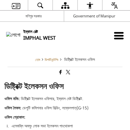
মণিপুর সরকার
Government of Manipur
ইম্ফাল ৱেষ্ট
IMPHAL WEST
ডিষ্ট্রিক্ট ইলেকসন ওফিস
হোম
ডিপার্টমেন্টশিং
ডিষ্ট্রিক্ট ইলেকসন ওফিস
ওফিস মমিং:
ডিষ্ট্রিক্ট ইলেকসন ওফিসার, ইম্ফাল বেষ্ট ডিষ্ট্রিক্ট.
ওফিস লৈফম:
ডেপুটি কমিশনার ওফিস বিল্ডিং, লম্ফেলপাত্(G-15)
ওফিস প্রোফাল:
এসেমব্লি অমসুং লোক সভা ইলেকসন পাংথোকপা