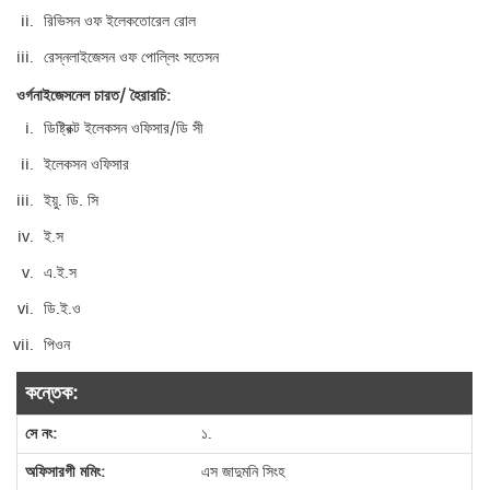
রিভিসন ওফ ইলেকতোরেল রোল
রেস্নলাইজেসন ওফ পোল্লিং সতেসন
ওর্গনাইজেসনেল চারত/ হৈরারচি:
ডিষ্ট্রিক্ট ইলেকসন ওফিসার/ডি সী
ইলেকসন ওফিসার
ইয়ু. ডি. সি
ই.স
এ.ই.স
ডি.ই.ও
পিওন
কন্তেক:
১.
এস জাদুমনি সিংহ